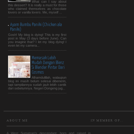
What can I say about
this dessert? It is really a must for those
who claimed themselves as chocolate
lovers or vanilla lovers. Me, myself ...
Ayam Bumbu Paniki (Chicken ala
Paniki)
Gosh! My blog is dying! This is my first
post in May (3 days before June). Can
you imagine that? I let my blog dying! I
even let my camera...
Memasak Lebih
Mudah Dengan Blenz
Si Blender Pintar Dari
Cosmos
Alhamdulillah, walaupun
blog ini masih belum selesai dibenerin,
tapi tampilannya sudah jauh lebih cantik
dari sebelumnya. Negeri Dongeng jug...
ABOUT ME
IN MEMBER OF..
A West Sumatran's descendant, born and raised in