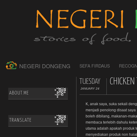
NEGERI DONGENG
SEFA FIRDAUS
RECOGN
CHICKEN
TUESDAY
JANUARY 24
ABOUT.ME
K, anak saya, suka sekali den
menjadi penolong disaat saya 
boleh dibilang, makanan-maka
TRANSLATE
membaca terlebih dahulu kete
utama adalah apakah produk te
menyediakan produk non halal,