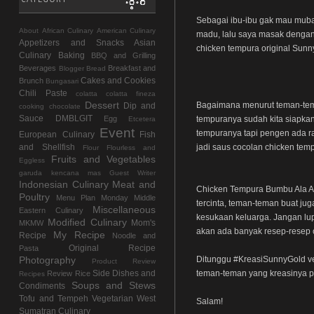
Sebagai ibu-ibu gak mau muba
About
African Culinary
American Culinary
madu, lalu saya masak dengan 
Appetizers and Snacks
Asian
chicken tempura original Sunny
Culinary
Baking
BBQ and Grilling
Beverages
Breakfast and
Blogger
Bread
Cakes and Cookies
Brunch
Bungasari
Chili Paste
colatta
colatta fineza
Dessert
Bagaimana menurut teman-tema
Dip and
cooking chocolate
Sauce
DMBLGIT
tempuranya sudah kita siapkan
Egg
Etcetera
Event
tempuranya tapi pengen ada r
European Culinary
Fish
jadi saus cocolan chicken tem
and Shellfish
Flour
Flourless and
Fruits and Vegetables
Eggless
garuda kencana mas
Guest Writer
Indonesian Culinary
Meat and
Chicken Tempura Bumbu Ala Al
Poultry
Menu Plan Monday
Middle
tercinta, teman-teman buat ju
Miscellaneous
Eastern Culinary
kesukaan keluarga. Jangan lu
Modified Culinary
Mom's
MKMW
akan ada banyak resep-resep o
My Recipe
Recipe
Noodle and
Original Recipe
Pasta
Ditunggu #KreasiSunnyGold ver
Photography
Product Review
teman-teman yang kreasinya pa
Side Dishes and
Review
Rice
Recipes
Soups and Stews
Condiments
Tofu and Tempeh
Vegetarian
West
Salam!
Sumatran Culinary