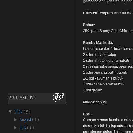
gampang dan yang paling penti
Chicken Tempura Bumbu Ala 
Bahan:
250 gram Sunny Gold Chicken
Bumbu Marinade:
Lemon juice dari 1 buah lemo
2 sdm minyak zaitun
1 sdm minyak goreng nabati
2 ruas jari jahe segar, bersihk
1 sdm bawang putih bubuk
1/2 sdt kayumanis bubuk
1 sdm cabe merah bubuk
2 sdt garam
BLOG ARCHIVE
Minyak goreng
▼
2017
( 5 )
Cara:
►
August
( 1 )
Campur semua bumbu marinade
dalam wadah kedap udara samp
►
July
( 1 )
dan simpan dalam kulkas sema