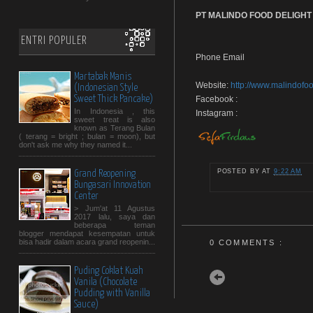
PT MALINDO FOOD DELIGHT
ENTRI POPULER
Phone Email
Martabak Manis
Website:
http://www.malindofo
(Indonesian Style
Sweet Thick Pancake)
Facebook :
In Indonesia , this
Instagram :
sweet treat is also
known as Terang Bulan
( terang = bright ; bulan = moon), but
don't ask me why they named it...
POSTED BY
AT
9:22 AM
Grand Reopening
Bungasari Innovation
Center
> Jum'at 11 Agustus
2017 lalu, saya dan
beberapa teman
blogger mendapat kesempatan untuk
bisa hadir dalam acara grand reopenin...
0 COMMENTS :
Puding Coklat Kuah
Newer Post
Vanila (Chocolate
Pudding with Vanilla
Sauce)