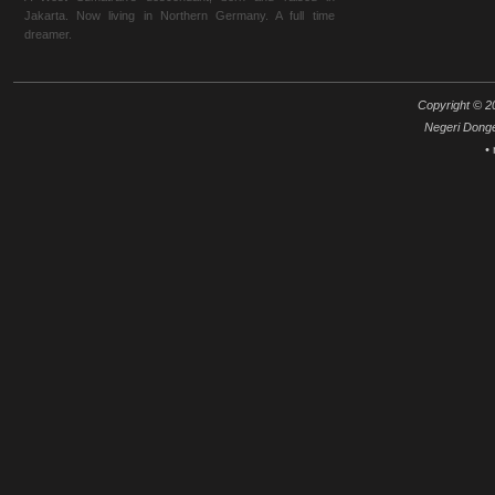
Jakarta. Now living in Northern Germany. A full time
dreamer.
Copyright © 20
Negeri Dong
•