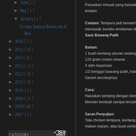
►
June
( 1 )
Panaskan minyak yang banyak 
►
May
( 1 )
tiriskan.
▼
January
( 1 )
Catatan
: Tempura jadi berwar
Chicken Tempura Bumbu Ala Al
memasak, bumbu rendaman dih
Baik
Saus Bawang Putih
►
2016
( 7 )
Bahan:
►
2015
( 16 )
1 buah kentang ukuran sedang,
►
2014
( 8 )
125 gram cream cheese
►
4 sdm mayonais
2013
( 12 )
1/2 bonggol bawang putih, ha
►
2012
( 30 )
Garam secukupnya
►
2011
( 30 )
►
Cara:
2010
( 3 )
Haluskan kentang dengan blen
►
2009
( 31 )
Blender kembali sampai terca
►
2008
( 90 )
►
Saran Penyajian:
2007
( 1 )
Tata chicken tempura, kentang
makan malam, atau buat cemila
CATEGORY