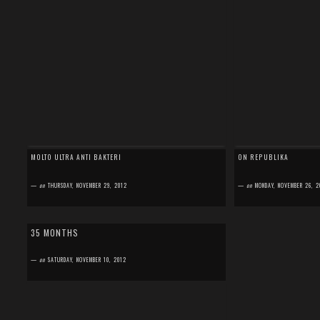
MOLTO ULTRA ANTI BAKTERI
ON REPUBLIKA
—
on
THURSDAY, NOVEMBER 29, 2012
—
on
MONDAY, NOVEMBER 26, 2
by
SEFA FIRDAUS
0 comment
35 MONTHS
Untuk bisa mendapatkan foto Kareem yang bagus
seperti waktu dia masih bayi dulu rasanya susah
—
on
SATURDAY, NOVEMBER 10, 2012
banget. Kareem sekarang ini paling susah disur...