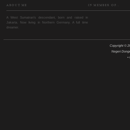
ABOUT ME
IN MEMBER OF..
A West Sumatran's descendant, born and raised in
Jakarta. Now living in Northern Germany. A full time
dreamer.
Copyright © 20
Negeri Dong
•