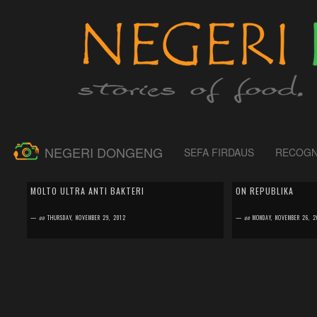
NEGERI DONGENG
SEFA FIRDAUS
RECOGN
by
SEFA FIRDAUS
by
SEFA FIRDAUS
0 comment
0 comment
MOLTO ULTRA ANTI BAKTERI
ON REPUBLIKA
Jadi ibu itu adalah pekerjaan terberat yang pernah
Last month I got int
saya jalani, apalagi dengan anak selincah dan seaktif
about me and Negeri 
—
on
THURSDAY, NOVEMBER 29, 2012
—
on
MONDAY, NOVEMBER 26, 2
Kareem. Laki-laki kecil saya yang g...
sorry but it's written in