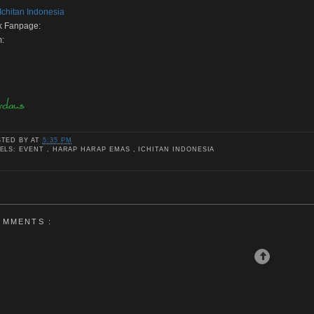
Ichitan Indonesia
 Fanpage:
m:
STED BY
AT
5:35 PM
ELS: EVENT , HARAP HARAP EMAS , ICHITAN INDONESIA
OMMENTS :