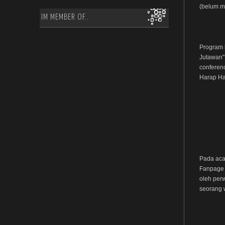
(belum m
IM MEMBER OF..
Program
Jutawan" 
conferen
Harap Ha
Pada aca
Fanpage I
oleh per
seorang 