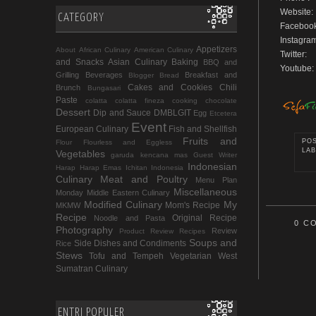
Website:
CATEGORY
Facebook
Instagra
Appetizers
About
African Culinary
American Culinary
Twitter:
and Snacks
Asian Culinary
Baking
BBQ and
Youtube:
Grilling
Beverages
Breakfast and
Blogger
Bread
Cakes and Cookies
Chili
Brunch
Bungasari
Paste
colatta
colatta fineza
cooking chocolate
Dessert
Dip and Sauce
DMBLGIT
Egg
Etcetera
Event
European Culinary
Fish and Shellfish
Fruits and
PO
Flour
Flourless and Eggless
LAB
Vegetables
garuda kencana mas
Guest Writer
Indonesian
Harap Harap Emas
Ichitan Indonesia
Culinary
Meat and Poultry
Menu Plan
Miscellaneous
Monday
Middle Eastern Culinary
Modified Culinary
My
Mom's Recipe
MKMW
Recipe
Original Recipe
Noodle and Pasta
0 C
Photography
Review
Product Review
Recipes
Soups and
Side Dishes and Condiments
Rice
Stews
Tofu and Tempeh
Vegetarian
West
Sumatran Culinary
ENTRI POPULER