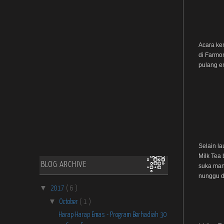
Acara kem
di Farmon
pulang e
Selain la
Milk Tea 
BLOG ARCHIVE
suka mani
nunggu di
▼
2017
( 6 )
▼
October
( 1 )
Harap Harap Emas - Program Berhadiah 30