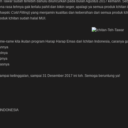
eh Tawar sudah terlebih dahulu diluncurkan pada bulan Agustus 2017 kemarin. Sebag
na rasa tehnya gak terlalu pahit dan bikin seger, apalagi ya semua produk Ichitan
Aseptic Cold Filling
) yang menjamin kualitas dan kebersihan dari semua produk Ichi
oduk Ichitan sudah halal MUI.
ame-rame kita ikutan program Harap Harap Emas dari Ichitan Indonesia, caranya 
tannya
olnya
upnya
asnya
ampai ketinggalan, sampai 31 Desember 2017 ini loh. Semoga beruntung ya!
 INDONESIA