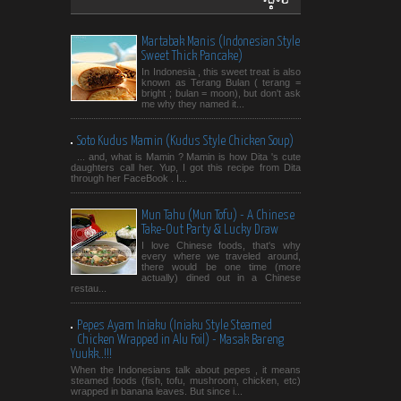
Martabak Manis (Indonesian Style
Sweet Thick Pancake)
In Indonesia , this sweet treat is also
known as Terang Bulan ( terang =
bright ; bulan = moon), but don't ask
me why they named it...
Soto Kudus Mamin (Kudus Style Chicken Soup)
... and, what is Mamin ? Mamin is how Dita 's cute
daughters call her. Yup, I got this recipe from Dita
through her FaceBook . I...
Mun Tahu (Mun Tofu) - A Chinese
Take-Out Party & Lucky Draw
I love Chinese foods, that's why
every where we traveled around,
there would be one time (more
actually) dined out in a Chinese
restau...
Pepes Ayam Iniaku (Iniaku Style Steamed
Chicken Wrapped in Alu Foil) - Masak Bareng
Yuukk..!!!
When the Indonesians talk about pepes , it means
steamed foods (fish, tofu, mushroom, chicken, etc)
wrapped in banana leaves. But since i...