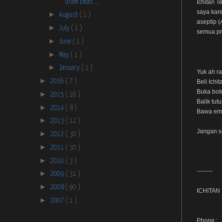
Gram Emas ...
Ichitan T
saya kare
►
August
( 1 )
aseptip (
►
July
( 1 )
semua pr
►
June
( 1 )
►
May
( 1 )
►
January
( 1 )
Yuk ah r
►
2016
( 7 )
Beli Ichi
Buka bot
►
2015
( 16 )
Balik tut
►
2014
( 8 )
Bawa em
►
2013
( 12 )
Jangan s
►
2012
( 30 )
►
2011
( 30 )
►
2010
( 3 )
--------
►
2009
( 31 )
►
2008
( 90 )
ICHITAN
►
2007
( 1 )
Phone :