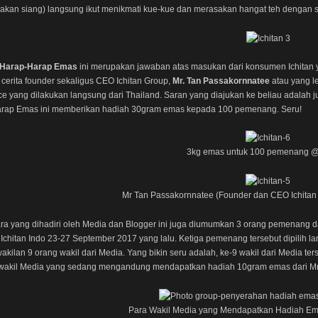
akan siang) langsung ikut menikmati kue-kue dan merasakan hangat teh dengan 
Harap-Harap Emas
ini merupakan jawaban atas masukan dari konsumen Ichitan 
cerita founder sekaligus CEO Ichitan Group,
Mr. Tan Passakornnatee
atau yang le
ce yang dilakukan langsung dari Thailand. Saran yang diajukan ke beliau adalah 
rap Emas ini memberikan hadiah 30gram emas kepada 100 pemenang. Seru!
3kg emas untuk 100 pemenang 
Mr Tan Passakornnatee (Founder dan CEO Ichitan G
ra yang dihadiri oleh Media dan Blogger ini juga diumumkan 3 orang pemenang d
chitan Indo 23-27 September 2017 yang lalu. Ketiga pemenang tersebut dipilih l
wakilan 9 orang wakil dari Media. Yang bikin seru adalah, ke-9 wakil dari Media
wakil Media yang sedang mengandung mendapatkan hadiah 10gram emas dari Mr. Ich
Para Wakil Media yang Mendapatkan Hadiah Emas