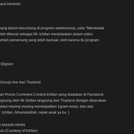
saus karamel.
yang belum beruntung di program sebelumnya, yaitu "Mendadak
bih dikenal sebagai Mr. Ichitan menjelaskan dalam video
jumlah pemenang yang lebih banyak, oleh karena itu program
@30gram
roup) live dari Thailand
ari Promo Comment Contest Ichitan yang diadakan di Facebook
angsung oleh Mr Ichitan langsung dari Thailand dengan dibacakan
 tersebut masing-masing mendapatkan 1gram emas, dan ada
itan. Alhamdulillah, rejeki anak ya bu :)
 (Courtesy of Ichitan)